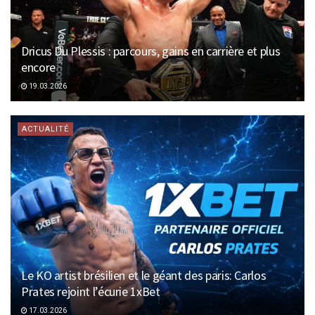
Dricus Du Plessis : parcours, gains en carrière et plus
encore
19.03.2026
ACTUALITÉ
Le KO artist brésilien et le géant des paris: Carlos
Prates rejoint l’écurie 1xBet
17.03.2026