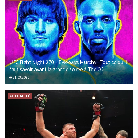
UFC Fight Night 270 – Evloev vs Murphy : Tout ce qu’il
faut savoir avant la grande soirée à The O2
21.03.2026
ACTUALITÉ