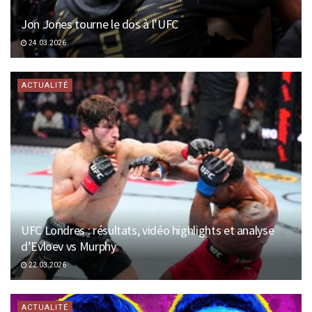
Jon Jones tourne le dos à l’UFC
24.03.2026
ACTUALITÉ
UFC Londres : résultats, vidéo highlights et analyse
d’Evloev vs Murphy
22.03.2026
ACTUALITÉ