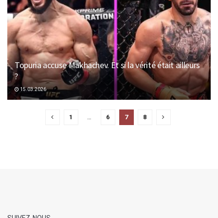
Topuria accuse Makhachev. Et si la vérité était ailleurs
?
15.03.2026
1
…
6
7
8
SUIVEZ-NOUS